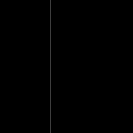
Admiral Nelson