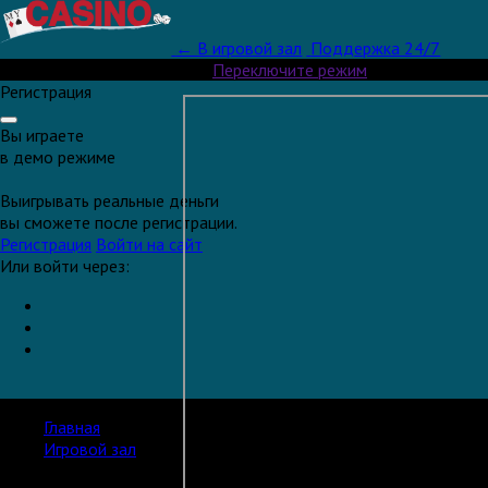
← В игровой зал
Поддержка 24/7
Вы играете в демо-режиме.
Переключите режим
и выигрывайте 
Регистрация
Вы играете
в демо режиме
Выигрывать реальные деньги
вы сможете после регистрации.
Регистрация
Войти на сайт
Или войти через:
Главная
Игровой зал
Admiral Nelson