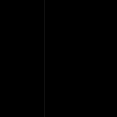
Always Hot