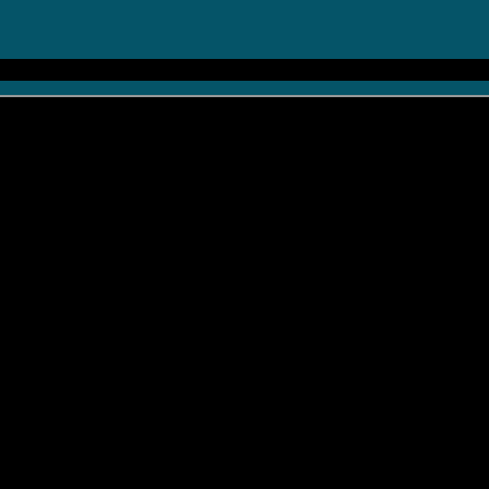
реальные деньги.