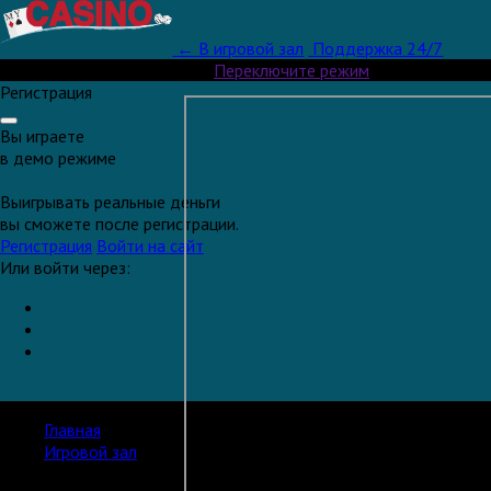
← В игровой зал
Поддержка 24/7
Вы играете в демо-режиме.
Переключите режим
и выигрывайте 
Регистрация
Вы играете
в демо режиме
Выигрывать реальные деньги
вы сможете после регистрации.
Регистрация
Войти на сайт
Или войти через:
Главная
Игровой зал
Arising Phoenix