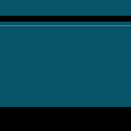
реальные деньги.