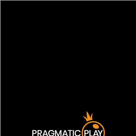
[object HTMLMetaElement]
пополнить счет