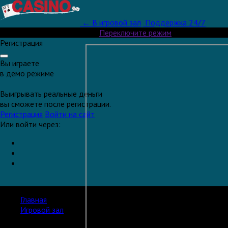
← В игровой зал
Поддержка 24/7
Вы играете в демо-режиме.
Переключите режим
и выигрывайте 
Регистрация
Вы играете
в демо режиме
Выигрывать реальные деньги
вы сможете после регистрации.
Регистрация
Войти на сайт
Или войти через:
Главная
Игровой зал
Wanted