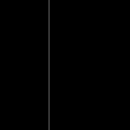
Wanted