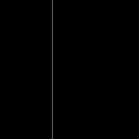
CrisCross 81