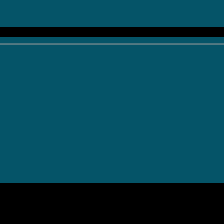
реальные деньги.