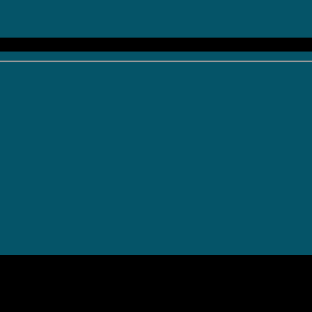
реальные деньги.