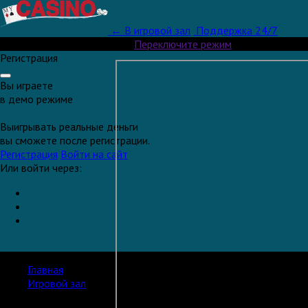
← В игровой зал
Поддержка 24/7
Вы играете в демо-режиме.
Переключите режим
и выигрывайте 
Регистрация
Вы играете
в демо режиме
Выигрывать реальные деньги
вы сможете после регистрации.
Регистрация
Войти на сайт
Или войти через:
Главная
Игровой зал
Fire & Ice