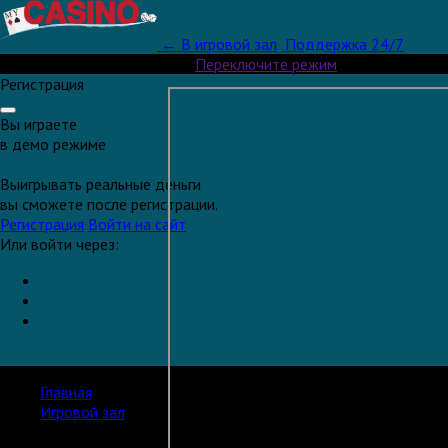
← В игровой зал
Поддержка 24/7
Вы играете в демо-режиме.
Переключите режим
и выигрывайте 
Регистрация
Вы играете
в демо режиме
Выигрывать реальные деньги
вы сможете после регистрации.
Регистрация
Войти на сайт
Или войти через:
Главная
Игровой зал
Fire of Egypt