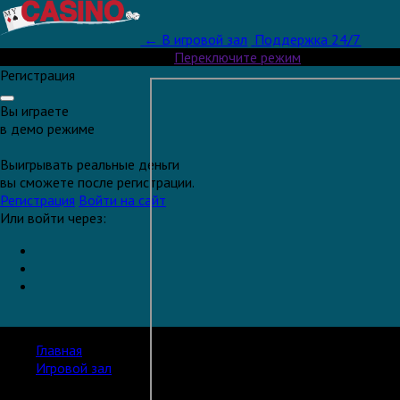
← В игровой зал
Поддержка 24/7
Вы играете в демо-режиме.
Переключите режим
и выигрывайте 
Регистрация
Вы играете
в демо режиме
Выигрывать реальные деньги
вы сможете после регистрации.
Регистрация
Войти на сайт
Или войти через:
Главная
Игровой зал
Man of Steel