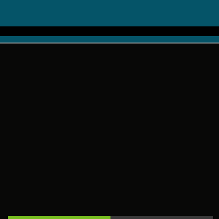
реальные деньги.