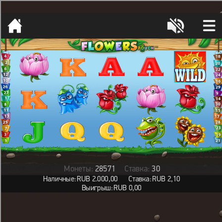
[object HTMLMetaElement]
пополнить счет