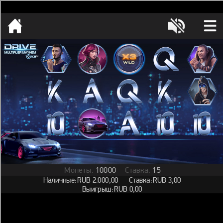
[object HTMLMetaElement]
пополнить счет