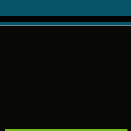
реальные деньги.