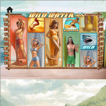
[object HTMLMetaElement]
пополнить счет