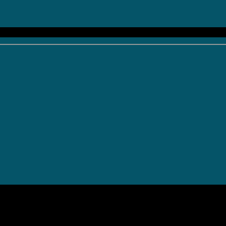
реальные деньги.