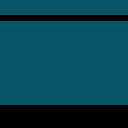
реальные деньги.