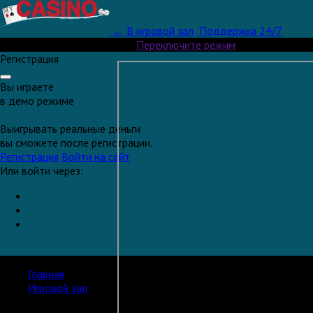
← В игровой зал
Поддержка 24/7
Вы играете в демо-режиме.
Переключите режим
и выигрывайте 
Регистрация
Вы играете
в демо режиме
Выигрывать реальные деньги
вы сможете после регистрации.
Регистрация
Войти на сайт
Или войти через:
Главная
Игровой зал
Second Strike