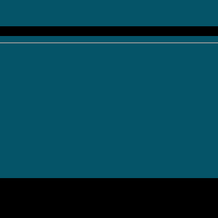
реальные деньги.