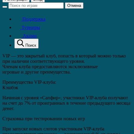
Отмена
Поддержка
Турниры
Акции
Поиск
VIP — это закрытый клуб, попасть в который можно только
при наличии соответствующего уровня.
Членам клуба предоставляются эксклюзивные
игровые и другие преимущества.
Преимущества VIP-клуба:
Кэшбэк
Начиная с уровня «Сапфир», участники VIP-клуба получают
на счет до 7% от проигранных в течение предыдущего месяца
денег.
Страховка при тестировании новых игр
При запуске новых слотов участникам VIP-клуба