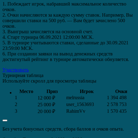
1. Побеждает игрок, набравший максимальное количество
очков.
2. Очки начисляются за каждую сумму ставок. Например, Вы
совершили ставки на 500 руб. — Вам будет зачислено 500
очков.
3. Выигрыш зачисляется на основной счет.
4. Старт турнира 06.09.2021 12:00:00 МСК.
5. В турнире учитываются ставки, сделанные до 30.09.2021
23:59:00 МСК.
6. При создании заявки на вывод денежных средств
достигнутый рейтинг в турнире автоматически обнуляется.
Участвовать
Турнирная таблица
Используйте скролл для просмотра таблицы
Место
Приз
Игрок
Очки
1
melrussia
1 394 498
12 000 ₽
2
user_1563693
2 578 753
25 000 ₽
3
RahimVv
1 570 435
20 000 ₽
Без учета бонусных средств, сбора баллов и очков опыта.