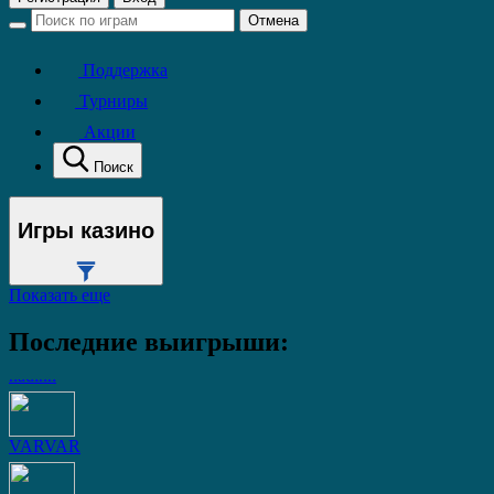
Отмена
user_1773309
10 000 руб.
Dolphin's Pearl Deluxe
Поддержка
Markmark
Турниры
5 100 руб.
Акции
Blackjack
Alex Buh
Поиск
15 520 руб.
Book of Ra Deluxe
Игры казино
***1749
7 000 руб.
Roulette
Показать еще
user_1238535
9 720 руб.
Последние выигрыши:
Book of Ra
nadinn
6 000 руб.
Crazy Monkey
VARVAR
9 000 руб.
FairyLand 2