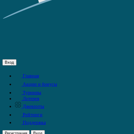
Вход
Главная
Акции и бонусы
Турниры
Лотерея
Джекпоты
Рейтинги
user_1773309
Поддержка
Lucky Lady's Charm Deluxe
Регистрация
Вход